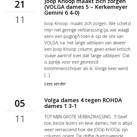
Joop Knoop maakt zich zorgen
21
(VOLGA dames 5 – Kerkemeyer
Gemini 6 4-0)
11
Joop Knoop maakt zich zorgen. Wie schetst
mijn niet geringe verbarassing (ja, wie waagt
eens een poging?) toen ik op de site van
VOLGA, na het lange uitblijven van alweer
een Joop Knoop column, geen enkel kritisch
stukje aantrof over dat ‘lange uitblijven’. Dat
is pijnlijk voor een gevreesd
kolommenschrijver als ik. Vorige keer werd
[…]
Lees verder
Volga dames 4 tegen ROHDA
05
dames 1 3-1
11
TOT MIJN GROTE VERBAZIRASSING…?! Geef
toe, beste lezers en lieve dames, het is altijd
weer verrassend hoe die JOOp KnOOp zijn
columns opent. De driftig duimzuigende,