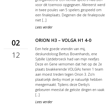
voor dit toernooi opgegeven. Allereerst werd
in twee poules van 5 spelers gespeeld om
een finaleplaats. Degenen die de finalepoule
niet […]
Lees verder
ORION H3 – VOLGA H1 4-0
02
Een hele goede vriendin van mij,
12
deskundoloog Bertus Bovenhands, ene
Sybille Uytdebroeck had van mijn neefjes
Deze en Gene vernomen dat het op de 2e
plaats bivakkerende VOLGlAs heren 1 team
aan moest treden tegen Orion 3. Zo’n
plaatselijk derby moet je natuurlijk hebben
meegemaakt. Tijdens deze Derby’s
gebeuren meestal de gekste dingen en vaak
[…]
Lees verder