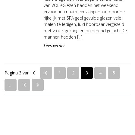
van VOLleGlAzen hadden het weekend
ervoor hun naam eer aangedaan door de
rijkelijk met SPA geel gevulde glazen vele
malen te ledigen, luid hoorbaar vergezeld
met vrolijk gezang en bulderend gelach. De
mannen hadden […]
Lees verder
Pagina 3 van 10
1
2
3
4
5
…
10