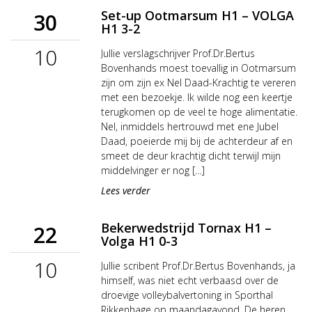
Set-up Ootmarsum H1 – VOLGA
30
H1 3-2
10
Jullie verslagschrijver Prof.Dr.Bertus
Bovenhands moest toevallig in Ootmarsum
zijn om zijn ex Nel Daad-Krachtig te vereren
met een bezoekje. Ik wilde nog een keertje
terugkomen op de veel te hoge alimentatie.
Nel, inmiddels hertrouwd met ene Jubel
Daad, poeierde mij bij de achterdeur af en
smeet de deur krachtig dicht terwijl mijn
middelvinger er nog […]
Lees verder
Bekerwedstrijd Tornax H1 –
22
Volga H1 0-3
10
Jullie scribent Prof.Dr.Bertus Bovenhands, ja
himself, was niet echt verbaasd over de
droevige volleybalvertoning in Sporthal
Rikkenhage op maandagavond. De heren