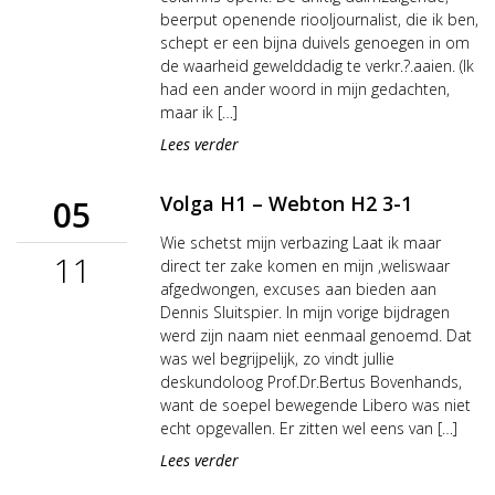
beerput openende riooljournalist, die ik ben,
schept er een bijna duivels genoegen in om
de waarheid gewelddadig te verkr.?.aaien. (Ik
had een ander woord in mijn gedachten,
maar ik […]
Lees verder
Volga H1 – Webton H2 3-1
05
Wie schetst mijn verbazing Laat ik maar
11
direct ter zake komen en mijn ,weliswaar
afgedwongen, excuses aan bieden aan
Dennis Sluitspier. In mijn vorige bijdragen
werd zijn naam niet eenmaal genoemd. Dat
was wel begrijpelijk, zo vindt jullie
deskundoloog Prof.Dr.Bertus Bovenhands,
want de soepel bewegende Libero was niet
echt opgevallen. Er zitten wel eens van […]
Lees verder