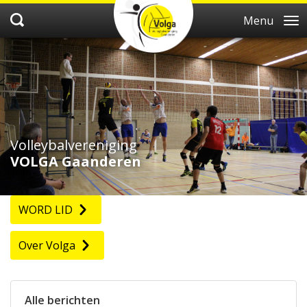
Menu
Volleybalvereniging
VOLGA Gaanderen
WORD LID
Over Volga
Alle berichten