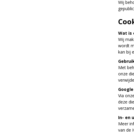
Wij beh
gepublic
Cook
Wat is 
Wij make
wordt m
kan bij
Gebruik
Met beh
onze di
verwijde
Google 
Via onze
deze die
verzame
In- en 
Meer inf
van de 