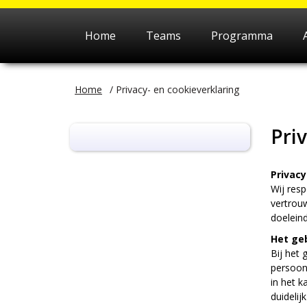
Home
Teams
Programma
Home
/
Privacy- en cookieverklaring
Pri
Privacy
Wij resp
vertrou
doeleind
Het ge
Bij het
persoon
in het k
duidelij