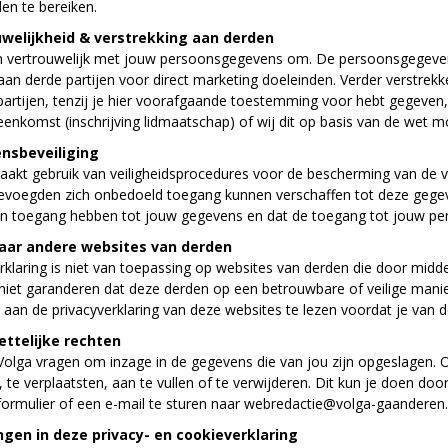
en te bereiken.
welijkheid & verstrekking aan derden
n vertrouwelijk met jouw persoonsgegevens om. De persoonsgegevens
 aan derde partijen voor direct marketing doeleinden. Verder verstrek
artijen, tenzij je hier voorafgaande toestemming voor hebt gegeven, d
eenkomst (inschrijving lidmaatschap) of wij dit op basis van de wet
nsbeveiliging
aakt gebruik van veiligheidsprocedures voor de bescherming van d
evoegden zich onbedoeld toegang kunnen verschaffen tot deze gegeve
n toegang hebben tot jouw gegevens en dat de toegang tot jouw pe
naar andere websites van derden
klaring is niet van toepassing op websites van derden die door midde
niet garanderen dat deze derden op een betrouwbare of veilige man
aan de privacyverklaring van deze websites te lezen voordat je van 
ttelijke rechten
Volga vragen om inzage in de gegevens die van jou zijn opgeslagen. 
, te verplaatsten, aan te vullen of te verwijderen. Dit kun je doen d
formulier of een e-mail te sturen naar webredactie@volga-gaanderen.
ngen in deze privacy- en cookieverklaring