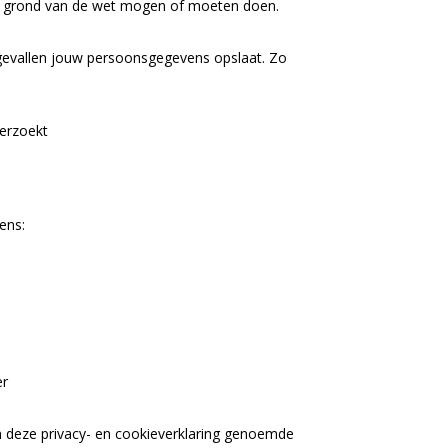
 op grond van de wet mogen of moeten doen.
e gevallen jouw persoonsgegevens opslaat. Zo
verzoekt
ens:
er
n deze privacy- en cookieverklaring genoemde