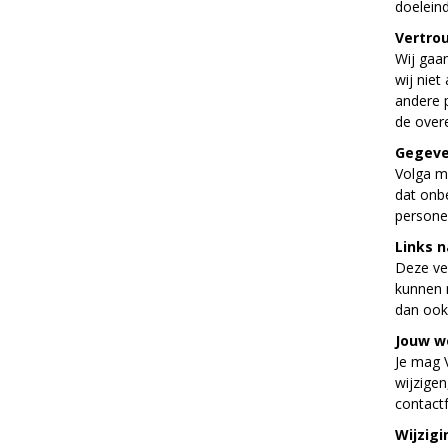
doeleind
Vertrou
Wij gaa
wij niet
andere p
de over
Gegeve
Volga m
dat onb
persone
Links 
Deze ver
kunnen 
dan ook 
Jouw we
Je mag 
wijzigen
contact
Wijzigi