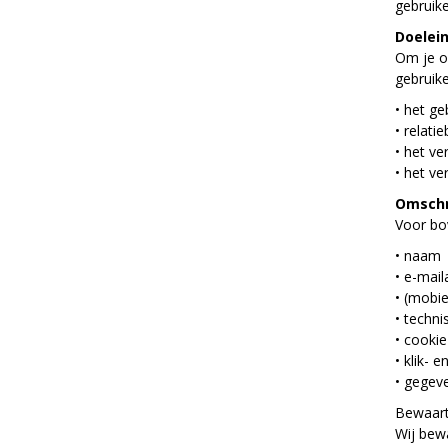
gebruik
Doelei
Om je op
gebruik
• het ge
• relat
• het ve
• het ve
Omschr
Voor bo
• naam
• e-mail
• (mobi
• techn
• cookie
• klik- 
• gegeve
Bewaart
Wij bew