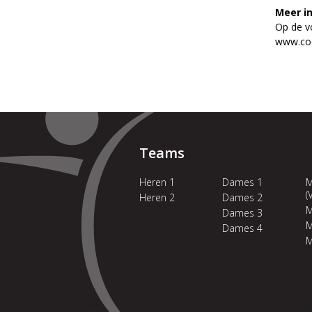
Meer i
Op de v
www.coo
Teams
Heren 1
Dames 1
M
(
Heren 2
Dames 2
M
Dames 3
M
Dames 4
M