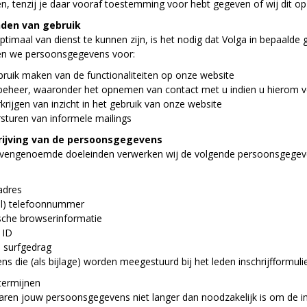
en, tenzij je daar vooraf toestemming voor hebt gegeven of wij dit
nden van gebruik
timaal van dienst te kunnen zijn, is het nodig dat Volga in bepaald
en we persoonsgegevens voor:
bruik maken van de functionaliteiten op onze website
iebeheer, waaronder het opnemen van contact met u indien u hierom 
rkrijgen van inzicht in het gebruik van onze website
rsturen van informele mailings
ijving van de persoonsgegevens
vengenoemde doeleinden verwerken wij de volgende persoonsgegev
adres
el) telefoonnummer
ische browserinformatie
 ID
en surfgedrag
ns die (als bijlage) worden meegestuurd bij het leden inschrijfformuli
ermijnen
aren jouw persoonsgegevens niet langer dan noodzakelijk is om de i