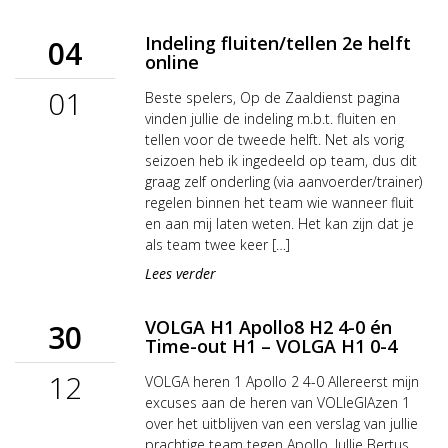
Indeling fluiten/tellen 2e helft
04
online
01
Beste spelers, Op de Zaaldienst pagina
vinden jullie de indeling m.b.t. fluiten en
tellen voor de tweede helft. Net als vorig
seizoen heb ik ingedeeld op team, dus dit
graag zelf onderling (via aanvoerder/trainer)
regelen binnen het team wie wanneer fluit
en aan mij laten weten. Het kan zijn dat je
als team twee keer […]
Lees verder
VOLGA H1 Apollo8 H2 4-0 én
30
Time-out H1 – VOLGA H1 0-4
12
VOLGA heren 1 Apollo 2 4-0 Allereerst mijn
excuses aan de heren van VOLleGlAzen 1
over het uitblijven van een verslag van jullie
prachtige team tegen Apollo. Jullie Bertus