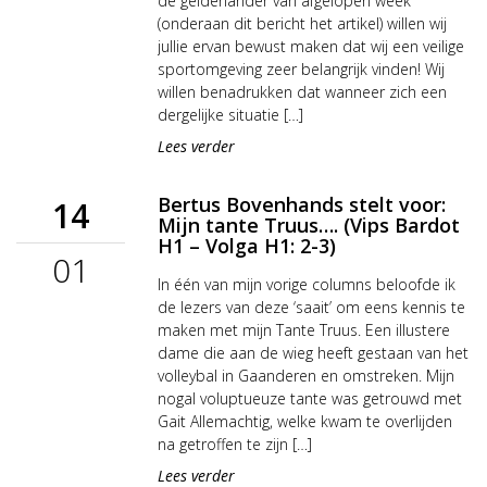
de gelderlander van afgelopen week
(onderaan dit bericht het artikel) willen wij
jullie ervan bewust maken dat wij een veilige
sportomgeving zeer belangrijk vinden! Wij
willen benadrukken dat wanneer zich een
dergelijke situatie […]
Lees verder
Bertus Bovenhands stelt voor:
14
Mijn tante Truus…. (Vips Bardot
H1 – Volga H1: 2-3)
01
In één van mijn vorige columns beloofde ik
de lezers van deze ‘saait’ om eens kennis te
maken met mijn Tante Truus. Een illustere
dame die aan de wieg heeft gestaan van het
volleybal in Gaanderen en omstreken. Mijn
nogal voluptueuze tante was getrouwd met
Gait Allemachtig, welke kwam te overlijden
na getroffen te zijn […]
Lees verder