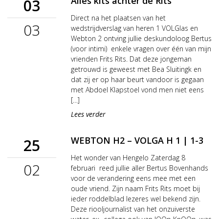
Alles kits achter de Rits
03
Direct na het plaatsen van het
03
wedstrijdverslag van heren 1 VOLGlas en
Webton 2 ontving jullie deskundoloog Bertus
(voor intimi) enkele vragen over één van mijn
vrienden Frits Rits. Dat deze jongeman
getrouwd is geweest met Bea Sluitingk en
dat zij er op haar beurt vandoor is gegaan
met Abdoel Klapstoel vond men niet eens
[…]
Lees verder
WEBTON H2 – VOLGA H 1 | 1-3
25
Het wonder van Hengelo Zaterdag 8
02
februari reed jullie aller Bertus Bovenhands
voor de verandering eens mee met een
oude vriend. Zijn naam Frits Rits moet bij
ieder roddelblad lezeres wel bekend zijn.
Deze riooljournalist van het onzuiverste