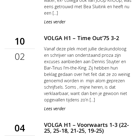
water, ex- collega ook van JOOp KnOOp, was
eens getrouwd met Bea Sluitink en heeft nu
een […]
Lees verder
VOLGA H1 – Time Out’75 3-2
10
Vanaf deze plek moet jullie deskundoloog
02
en schrijver van onderstaand proza zijn
excuses aanbieden aan Dennis Stuyter en
Bar-Tinus I’m-the-King. Zij hebben hun
beklag gedaan over het feit dat ze zo weinig
genoemd worden in mijn alom geprezen
schrijfsels. Soms , mijne heren, is dat
verklaarbaar, want dan ben je gewoon niet
opgevallen tijdens zo’n […]
Lees verder
VOLGA H1 – Voorwaarts 1-3 (22-
04
25, 25-18, 21-25, 19-25)