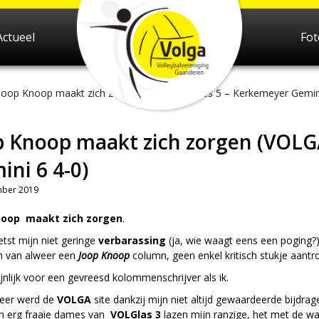
Actueel
Fo
Joop Knoop maakt zich zorgen (VOLGA dames 5 – Kerkemeyer Gemini
p Knoop maakt zich zorgen (VOL
ini 6 4-0)
ber 2019
noop
maakt zich zorgen
.
tst mijn niet geringe
verbarassing
(ja, wie waagt eens een poging?)
en van alweer een
Joop Knoop
column, geen enkel kritisch stukje aantrof
ijnlijk voor een gevreesd kolommenschrijver als ik.
keer werd de
VOLGA
site dankzij mijn niet altijd gewaardeerde bijdr
en erg fraaie dames van
VOLGlas 3
lazen mijn ranzige, het met de w