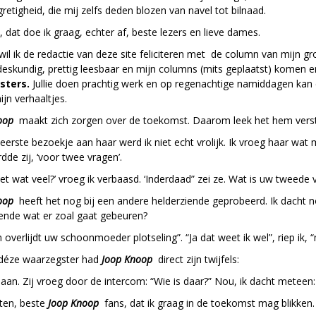
gretigheid, die mij zelfs deden blozen van navel tot bilnaad.
, dat doe ik graag, echter af, beste lezers en lieve dames.
il ik de redactie van deze site feliciteren met de column van mijn g
 deskundig, prettig leesbaar en mijn columns (mits geplaatst) komen e
ters.
Jullie doen prachtig werk en op regenachtige namiddagen kan 
ijn verhaaltjes.
noop
maakt zich zorgen over de toekomst. Daarom leek het hem vers
 eerste bezoekje aan haar werd ik niet echt vrolijk. Ik vroeg haar wat m
de zij, ‘voor twee vragen’.
niet wat veel?’ vroeg ik verbaasd. ‘Inderdaad” zei ze. Wat is uw tweede 
noop
heeft het nog bij een andere helderziende geprobeerd. Ik dacht no
iende wat er zoal gaat gebeuren?
overlijdt uw schoonmoeder plotseling”. “Ja dat weet ik wel”, riep ik,
 déze waarzegster had
Joop Knoop
direct zijn twijfels:
 aan. Zij vroeg door de intercom: “Wie is daar?” Nou, ik dacht meteen
eten, beste
Joop Knoop
fans, dat ik graag in de toekomst mag blikken. 