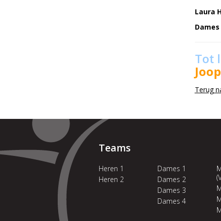
Laura 
Dames 
Tot 
Joo
Terug n
Teams
Heren 1
Dames 1
M
(
Heren 2
Dames 2
M
Dames 3
M
Dames 4
M