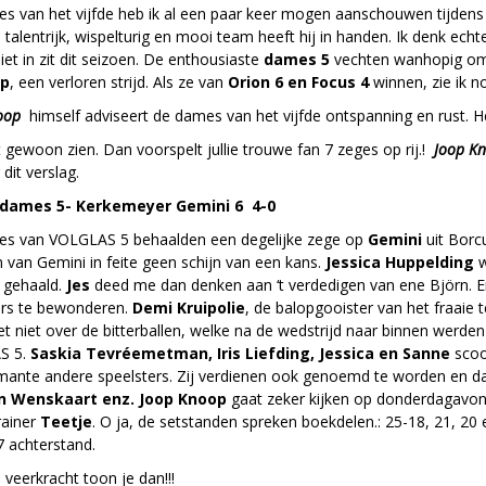
 van het vijfde heb ik al een paar keer mogen aanschouwen tijdens ee
talentrijk, wispelturig en mooi team heeft hij in handen. Ik denk ech
iet in zit dit seizoen. De enthousiaste
dames 5
vechten wanhopig om 
op
, een verloren strijd. Als ze van
Orion 6 en Focus 4
winnen, zie ik n
noop
himself adviseert de dames van het vijfde ontspanning en rust. Heb
 gewoon zien. Dan voorspelt jullie trouwe fan 7 zeges op rij.!
Joop K
dit verslag.
dames 5- Kerkemeyer Gemini 6 4-0
s van VOLGLAS 5 behaalden een degelijke zege op
Gemini
uit Borc
van Gemini in feite geen schijn van een kans.
Jessica Huppelding
w
r gehaald.
Jes
deed me dan denken aan ‘t verdedigen van ene Björn. E
ers te bewonderen.
Demi Kruipolie
, de balopgooister van het fraaie 
et niet over de bitterballen, welke na de wedstrijd naar binnen werde
S 5.
Saskia Tevréemetman, Iris Liefding, Jessica en Sanne
scoor
mante andere speelsters. Zij verdienen ook genoemd te worden en dat
n Wenskaart enz. Joop Knoop
gaat zeker kijken op donderdagavo
rainer
Teetje
. O ja, de setstanden spreken boekdelen.: 25-18, 21, 2
7 achterstand.
veerkracht toon je dan!!!