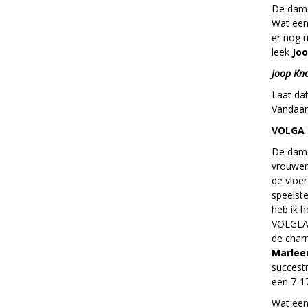
De dames
Wat een 
er nog n
leek
Jo
Joop K
Laat dat
Vandaar 
VOLGA 
De dame
vrouwen 
de vloe
speelst
heb ik h
VOLGLA
de char
Marlee
succest
een 7-1
Wat een 