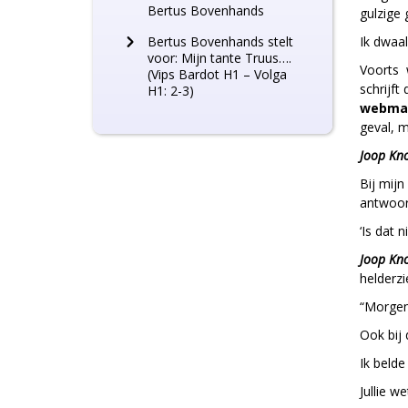
Bertus Bovenhands
gulzige 
Bertus Bovenhands stelt
Ik dwaal
voor: Mijn tante Truus….
Voorts w
(Vips Bardot H1 – Volga
schrijft
H1: 2-3)
webmas
geval, m
Joop K
Bij mijn
antwoord
‘Is dat 
Joop K
helderz
“Morgen 
Ook bij
Ik belde
Jullie w