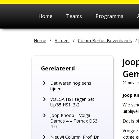
Home
Teams
Programma
Home
/
Actueel
/
Colum Bertus Bovenhands
/
Joo
Gerelateerd
Gem
Dat waren nog eens
21 novem
tijden…
Joop K
VOLGA HS1 tegen Set
Up’65 HS1: 3-2
Wie sche
uitblijv
Joop Knoop – Volga
Dames 4 – Tornax DS3:
Dat is p
4-0
Vorige 
Nieuw! Column: Prof. Dr.
kittige 