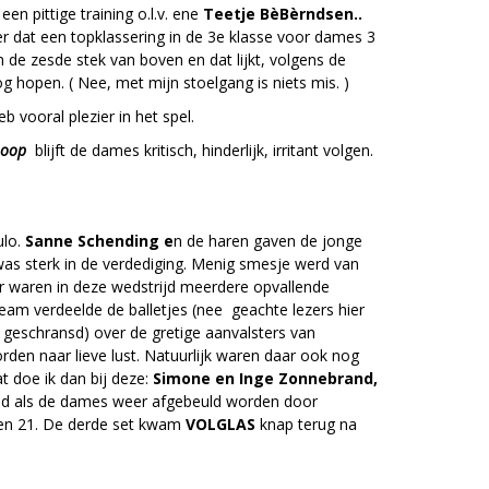
n pittige training o.l.v. ene
Teetje BèBèrndsen..
ter dat een topklassering in de 3e klasse voor dames 3
de zesde stek van boven en dat lijkt, volgens de
og hopen. ( Nee, met mijn stoelgang is niets mis. )
 vooral plezier in het spel.
noop
blijft de dames kritisch, hinderlijk, irritant volgen.
ulo.
Sanne Schending e
n de haren gaven de jonge
as sterk in de verdediging. Menig smesje werd van
r waren in deze wedstrijd meerdere opvallende
team verdeelde de balletjes (nee geachte lezers hier
n geschransd) over de gretige aanvalsters van
den naar lieve lust. Natuurlijk waren daar ook nog
 doe ik dan bij deze:
Simone en Inge Zonnebrand,
nd als de dames weer afgebeuld worden door
0 en 21. De derde set kwam
VOLGLAS
knap terug na