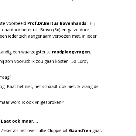
rote voorbeeld
Prof.Dr.Bertus Bovenhands
.. Hij
r daardoor beter uit. Bravo (3x) en ga zo door
een ieder zich aangenaam verpozen met, in ieder
tandig een waarzegster te
raadpleegvragen.
ij zo’n vooruitblik zou gaan kosten. ‘50 Euro’,
vraag?
g: Baat het niet, het schaadt ook niet. Ik vraag de
 “maar word ik ook vrijgesproken?”
:
Laat ook maar….
Zeker als het over jullie Cluppie uit
Gaand’ren
gaat.