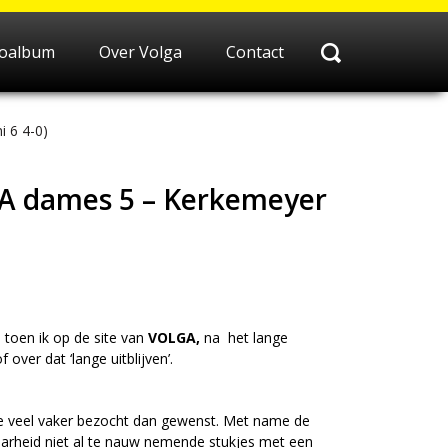
toalbum
Over Volga
Contact
 6 4-0)
GA dames 5 – Kerkemeyer
 toen ik op de site van
VOLGA,
na het lange
 over dat ‘lange uitblijven’.
age veel vaker bezocht dan gewenst. Met name de
aarheid niet al te nauw nemende stukjes met een