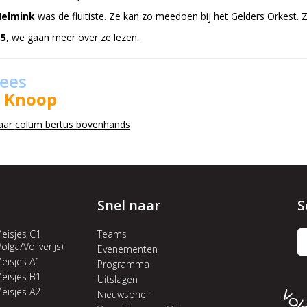
Helmink
was de fluitiste. Ze kan zo meedoen bij het Gelders Orkest. Zi
5
, we gaan meer over ze lezen.
lees
p Knoop
aar
colum bertus bovenhands
Snel naar
S
eisjes C1
Teams
Volga/Vollverijs)
Evenementen
eisjes A1
Programma
eisjes B1
Uitslagen
eisjes A2
Nieuwsbrief