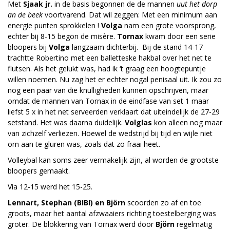
Met
Sjaak jr.
in de basis begonnen de de mannen
uut het dorp
an de beek
voortvarend. Dat wil zeggen: Met een minimum aan
energie punten sprokkelen !
Volga
nam een grote voorsprong,
echter bij 8-15 begon de misère.
Tornax
kwam door een serie
bloopers bij
Volga
langzaam dichterbij. Bij de stand 14-17
trachtte Robertino met een balletteske hakbal over het net te
flutsen. Als het gelukt was, had ik ‘t graag een hoogtepuntje
willen noemen. Nu zag het er echter nogal penisaal uit. Ik zou zo
nog een paar van die knulligheden kunnen opschrijven, maar
omdat de mannen van Tornax in de eindfase van set 1 maar
liefst 5 x in het net serveerden verklaart dat uiteindelijk de 27-29
setstand. Het was daarna duidelijk.
Volglas
kon alleen nog maar
van zichzelf verliezen. Hoewel de wedstrijd bij tijd en wijle niet
om aan te gluren was, zoals dat zo fraai heet.
Volleybal kan soms zeer vermakelijk zijn, al worden de grootste
bloopers gemaakt.
Via 12-15 werd het 15-25.
Lennart, Stephan (BIBI) en Björn
scoorden zo af en toe
groots, maar het aantal afzwaaiers richting toestelberging was
groter. De blokkering van Tornax werd door
Björn
regelmatig