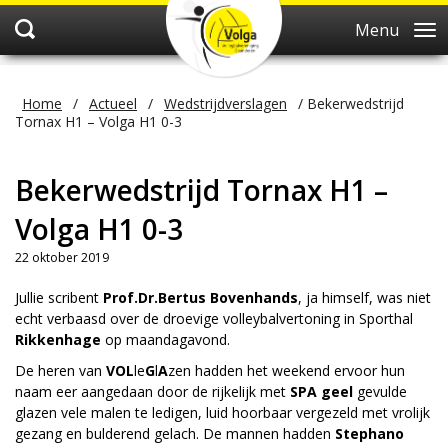
Menu
Home
/
Actueel
/
Wedstrijdverslagen
/
Bekerwedstrijd
Tornax H1 – Volga H1 0-3
Bekerwedstrijd Tornax H1 –
Volga H1 0-3
22 oktober 2019
Jullie scribent
Prof.Dr.Bertus Bovenhands
, ja himself, was niet
echt verbaasd over de droevige volleybalvertoning in Sporthal
Rikkenhage
op maandagavond.
De heren van
VOL
le
G
l
A
zen hadden het weekend ervoor hun
naam eer aangedaan door de rijkelijk met
SPA geel
gevulde
glazen vele malen te ledigen, luid hoorbaar vergezeld met vrolijk
gezang en bulderend gelach. De mannen hadden
Stephano