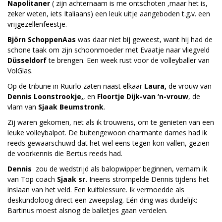
Napolitaner
( zijn achternaam is me ontschoten ,maar het is,
zeker weten, iets Italiaans) een leuk uitje aangeboden t.g.v. een
vrijgezellenfeestje.
Björn SchoppenAas
was daar niet bij geweest, want hij had de
schone taak om zijn schoonmoeder met Evaatje naar vliegveld
Düsseldorf
te brengen. Een week rust voor de volleyballer van
VolGlas.
Op de tribune in Ruurlo zaten naast elkaar
Laura,
de vrouw van
Dennis Loonstrookje,
, en
Floortje Dijk-van ‘n-vrouw
, de
vlam van
Sjaak Beumstronk
.
Zij waren gekomen, net als ik trouwens, om te genieten van een
leuke volleybalpot. De buitengewoon charmante dames had ik
reeds gewaarschuwd dat het wel eens tegen kon vallen, gezien
de voorkennis die Bertus reeds had.
Dennis
zou de wedstrijd als balopwipper beginnen, vernam ik
van Top coach
Sjaak sr.
Ineens strompelde Dennis tijdens het
inslaan van het veld. Een kuitblessure. Ik vermoedde als
deskundoloog direct een zweepslag. Eén ding was duidelijk:
Bartinus moest alsnog de balletjes gaan verdelen.