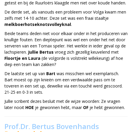
getest en bij de Ruurloërs klaagde men niet over koude handen.
De derde set, als vanouds een probleem voor Volga kwam men
zelfs met 14-10 achter. Deze set was een fraai staaltje
melkboerhotseknotsvolleyknal
.
Beide teams deden niet voor elkaar onder in het produceren van
knullige fouten. Een dieptepunt was wel een onder het net door
serveren van een Tornax speler. Het werkte in ieder geval op de
lachspieren.
Jullie Bertus
vroeg zich gezellig keuvelend met
Floortje en Laura
(de volgorde is volstrekt willekeurig) af hoe
diep een team kan zakken?
De laatste set up van
Bart
was misschien wel exemplarisch.
Bart moest op zijn knieën om een verdwaalde pass om te
toveren in een set up, dewelke via een touché werd gescoord.
21-25 en 0-3 in sets.
Jullie scribent dezes besluit met de wijze woorden: Ze vragen
later nooit
HOE
je gewonnen hebt, maar
OF
je hebt gewonnen.
Prof.Dr. Bertus Bovenhands