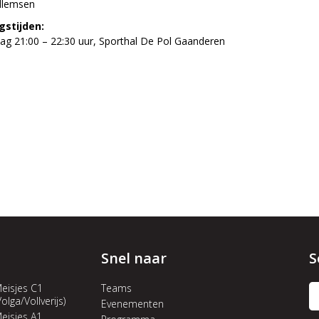
illemsen
gstijden:
g 21:00 – 22:30 uur, Sporthal De Pol Gaanderen
Snel naar
S
eisjes C1
Teams
Volga/Vollverijs)
Evenementen
eisjes A1