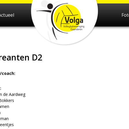
Actueel
Fo
reanten D2
/coach:
:
an de Aardweg
Bokkers
Damen
n
ijman
teentjes