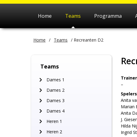
Home
Teams
Programma
Home
/
Teams
/
Recreanten D2
Rec
Teams
Trainer
Dames 1
–
Dames 2
Spelers
Anita v
Dames 3
Marian 
Dames 4
Anita 
J. Giese
Heren 1
Hilda N
Heren 2
Ingrid S