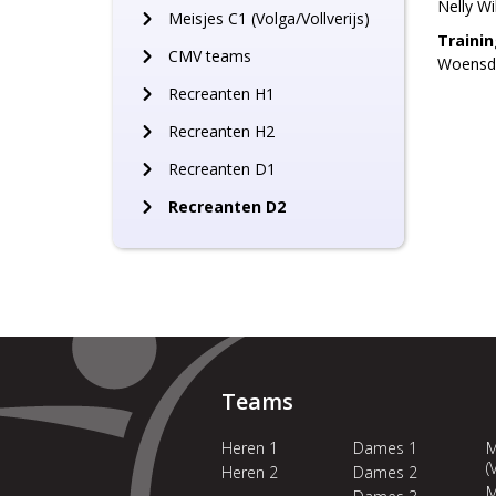
Nelly W
Meisjes C1 (Volga/Vollverijs)
Trainin
CMV teams
Woensda
Recreanten H1
Recreanten H2
Recreanten D1
Recreanten D2
Teams
Heren 1
Dames 1
M
(
Heren 2
Dames 2
M