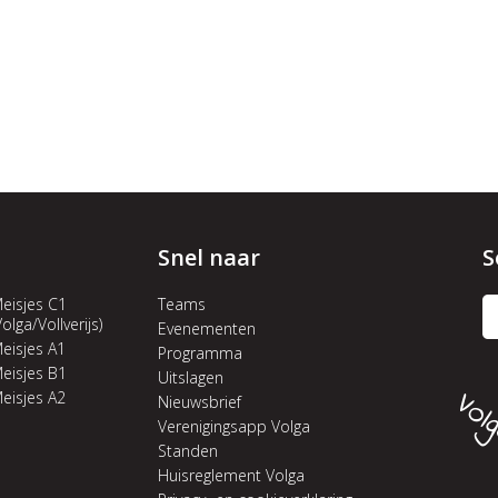
Snel naar
S
eisjes C1
Teams
Volga/Vollverijs)
Evenementen
eisjes A1
Programma
eisjes B1
Uitslagen
eisjes A2
Nieuwsbrief
Verenigingsapp Volga
Standen
Huisreglement Volga