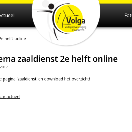
Actueel
Fo
e helft online
ema zaaldienst 2e helft online
 2017
 pagina ‘
zaaldienst
‘ en download het overzicht!
aar
actueel