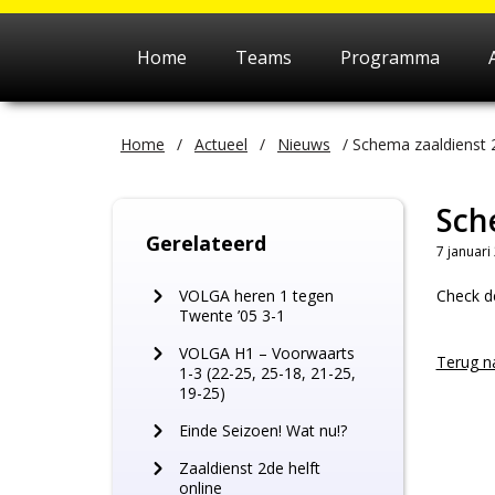
Home
Teams
Programma
Home
/
Actueel
/
Nieuws
/
Schema zaaldienst 2
Sch
Gerelateerd
7 januari
VOLGA heren 1 tegen
Check de
Twente ’05 3-1
VOLGA H1 – Voorwaarts
Terug n
1-3 (22-25, 25-18, 21-25,
19-25)
Einde Seizoen! Wat nu!?
Zaaldienst 2de helft
online