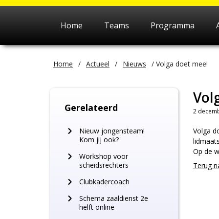
Home
Teams
Programma
Home
/
Actueel
/
Nieuws
/
Volga doet mee!
Vol
Gerelateerd
2 decemb
Nieuw jongensteam!
Volga d
Kom jij ook?
lidmaats
Op de w
Workshop voor
scheidsrechters
Terug n
Clubkadercoach
Schema zaaldienst 2e
helft online