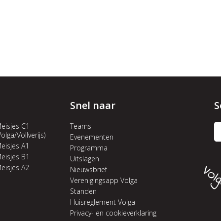
Snel naar
S
eisjes C1
Teams
Volga/Vollverijs)
Evenementen
eisjes A1
Programma
eisjes B1
Uitslagen
eisjes A2
Nieuwsbrief
Verenigingsapp Volga
Standen
Huisreglement Volga
Privacy- en cookieverklaring