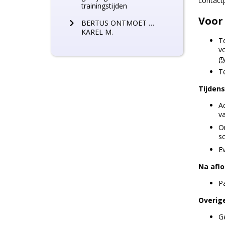
contact
trainingstijden
Voor
BERTUS ONTMOET …
KAREL M.
T
vo
gy
T
Tijdens
A
va
O
sc
E
Na aflo
P
Overige
Ge