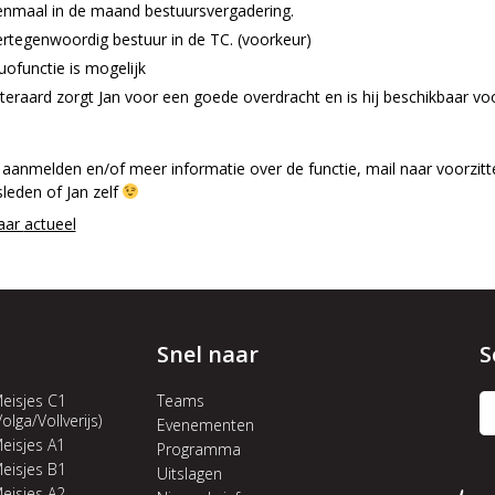
enmaal in de maand bestuursvergadering.
rtegenwoordig bestuur in de TC. (voorkeur)
ofunctie is mogelijk
teraard zorgt Jan voor een goede overdracht en is hij beschikbaar vo
e aanmelden en/of meer informatie over de functie, mail naar voorzi
leden of Jan zelf
aar
actueel
Snel naar
S
eisjes C1
Teams
Volga/Vollverijs)
Evenementen
eisjes A1
Programma
eisjes B1
Uitslagen
eisjes A2