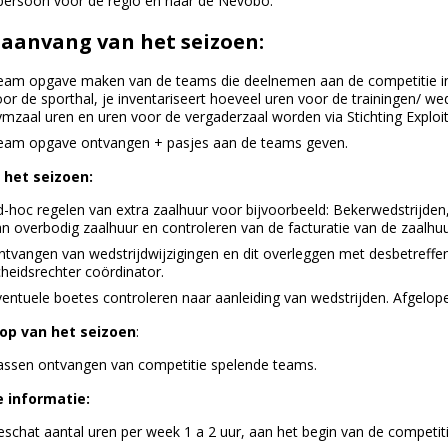
persoon voor de regio en naar de Nevobo.
 aanvang van het seizoen:
eam opgave maken van de teams die deelnemen aan de competitie in
or de sporthal, je inventariseert hoeveel uren voor de trainingen/ we
mzaal uren en uren voor de vergaderzaal worden via Stichting Exploit
eam opgave ontvangen + pasjes aan de teams geven.
 het seizoen:
d-hoc regelen van extra zaalhuur voor bijvoorbeeld: Bekerwedstrijde
n overbodig zaalhuur en controleren van de facturatie van de zaalhuu
ntvangen van wedstrijdwijzigingen en dit overleggen met desbetreff
heidsrechter coördinator.
ventuele boetes controleren naar aanleiding van wedstrijden. Afgelo
op van het seizoen
:
assen ontvangen van competitie spelende teams.
 informatie:
schat aantal uren per week 1 a 2 uur, aan het begin van de competiti