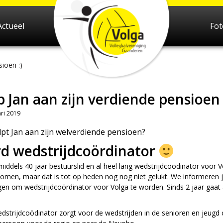
Actueel
Fo
sioen :)
 Jan aan zijn verdiende pensioen 
ri 2019
lpt Jan aan zijn welverdiende pensioen?
d wedstrijdcoördinator
nmiddels 40 jaar bestuurslid en al heel lang wedstrijdcoödinator voor
men, maar dat is tot op heden nog nog niet gelukt. We informeren je
n om wedstrijdcoördinator voor Volga te worden. Sinds 2 jaar gaat all
strijdcoödinator zorgt voor de wedstrijden in de senioren en jeugd co