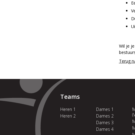
E
Ve
Du
Ui
Wil je j
bestuurs
Terug n
Teams
Heren 1
Dames 1
M
(
Heren 2
Dames 2
M
Dames 3
M
Dames 4
M